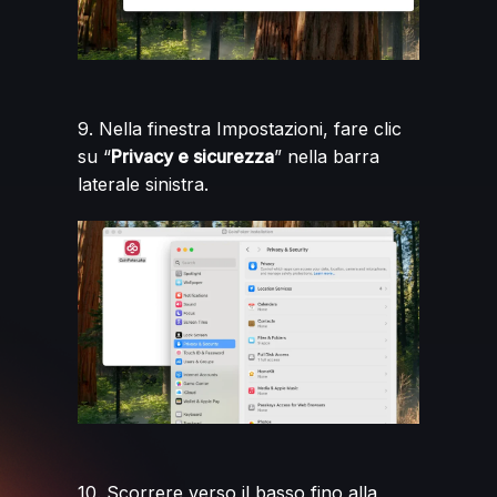
9. Nella finestra Impostazioni, fare clic
su “
Privacy e sicurezza
” nella barra
laterale sinistra.
10. Scorrere verso il basso fino alla