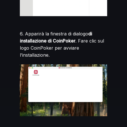
6. Apparirà la finestra di dialogo
di
installazione di CoinPoker
. Fare clic sul
logo CoinPoker per avviare
l’installazione.