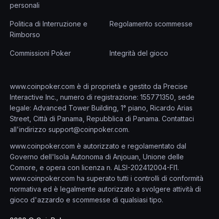
personali
Politica di Interruzione e
Regolamento scommesse
Rimborso
Commissioni Poker
Integrità del gioco
www.coinpoker.com è di proprietà e gestito da Precise
Interactive Inc., numero di registrazione: 155771350, sede
legale: Advanced Tower Building, 1° piano, Ricardo Arias
Street, Città di Panama, Repubblica di Panama. Contattaci
all'indirizzo
support@coinpoker.com
.
www.coinpoker.com è autorizzato e regolamentato dal
Governo dell'Isola Autonoma di Anjouan, Unione delle
Comore, e opera con licenza n. ALSI-202412004-FI1.
www.coinpoker.com ha superato tutti i controlli di conformità
normativa ed è legalmente autorizzato a svolgere attività di
gioco d'azzardo e scommesse di qualsiasi tipo.