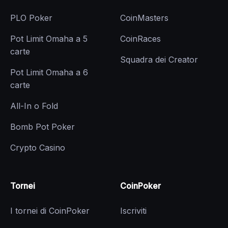
PLO Poker
CoinMasters
Pot Limit Omaha a 5
CoinRaces
carte
Squadra dei Creator
Pot Limit Omaha a 6
carte
All-In o Fold
Bomb Pot Poker
Crypto Casino
Tornei
CoinPoker
I tornei di CoinPoker
Iscriviti