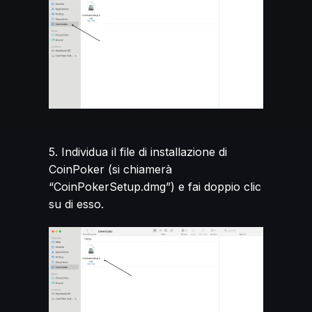
5. Individua il file di installazione di
CoinPoker (si chiamerà
“CoinPokerSetup.dmg”) e fai doppio clic
su di esso.