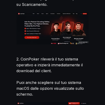
su Scaricamento.
2. CoinPoker rileverà il tuo sistema
operativo e inizierà immediatamente il
download del client.
Puoi anche scegliere sul tuo sistema
macOS dalle opzioni visualizzate sullo
schermo.