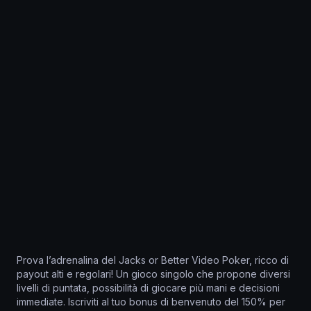
Prova l’adrenalina del Jacks or Better Video Poker, ricco di
payout alti e regolari! Un gioco singolo che propone diversi
livelli di puntata, possibilità di giocare più mani e decisioni
immediate. Iscriviti al tuo bonus di benvenuto del 150% per