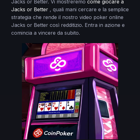
Jacks or Better. Vi mostreremo
come giocare a
Jacks or Better
, quali mani cercare e la semplice
strategia che rende il nostro video poker online
Jacks or Better così redditizio. Entra in azione e
comincia a vincere da subito.