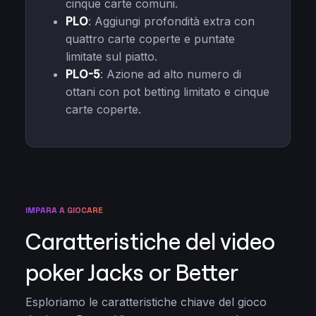
cinque carte comuni.
PLO
: Aggiungi profondità extra con
quattro carte coperte e puntate
limitate sul piatto.
PLO-5
: Azione ad alto numero di
ottani con pot betting limitato e cinque
carte coperte.
IMPARA A GIOCARE
Caratteristiche del video
poker Jacks or Better
Esploriamo le caratteristiche chiave del gioco